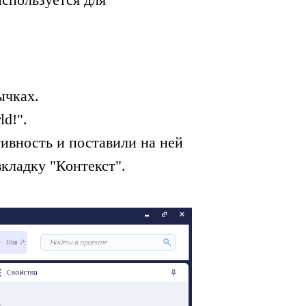
ычках.
ld!".
тивность и поставили на ней
вкладку "Контекст".