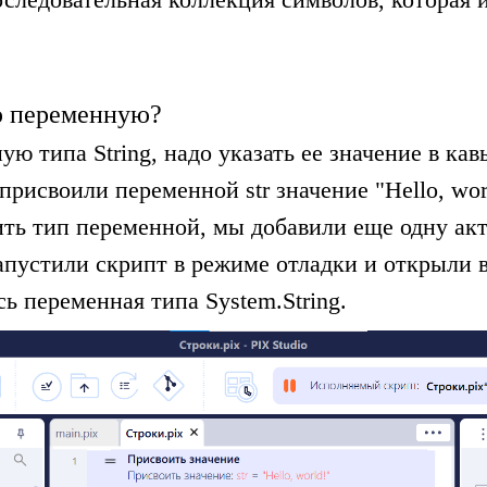
ю переменную?
ю типа String, надо указать ее значение в кав
рисвоили переменной str значение "Hello, wor
ить тип переменной, мы добавили еще одну ак
запустили скрипт в режиме отладки и открыли 
ь переменная типа System.String.