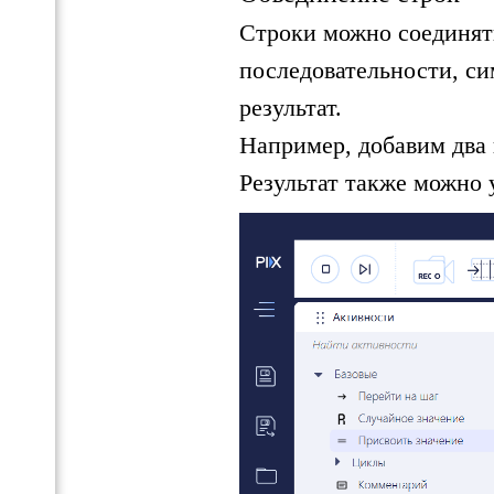
Строки можно соединять
последовательности, си
В
результат.
Например, добавим два 
Результат также можно у
У