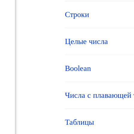
Строки
IX в
Целые числа
ome
Boolean
Числа с плавающей 
Таблицы
х