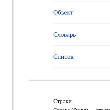
Объект
Словарь
Список
Строки
Строка (String) — это 