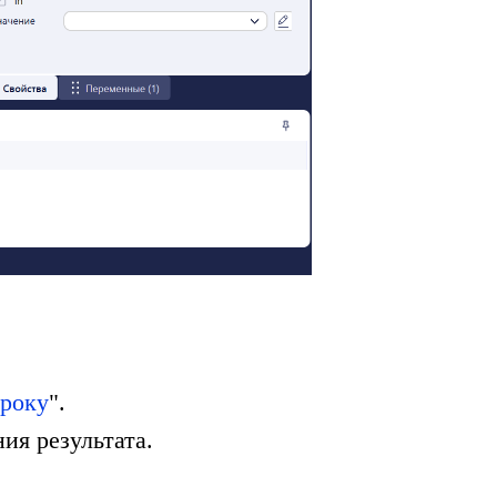
троку
".
ия результата.