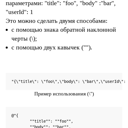
параметрами:
"title": "foo", "body" :"bar",
"userId": 1
Это можно сделать двумя способами:
с помощью знака обратной наклонной
черты (\);
с помощью двух кавычек ("").
"{\"title\": \"foo\",\"body\": \"bar\",\"userId\": 
Пример использования (\")
@"{

	""title"": ""foo"",

	""body"": ""bar"",
