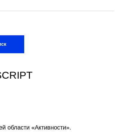
иск
SCRIPT
ей области
«Активности»
.