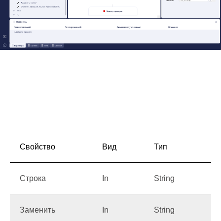
Свойство
Вид
Тип
О
Строка
In
String
Вх
Заменить
In
String
За