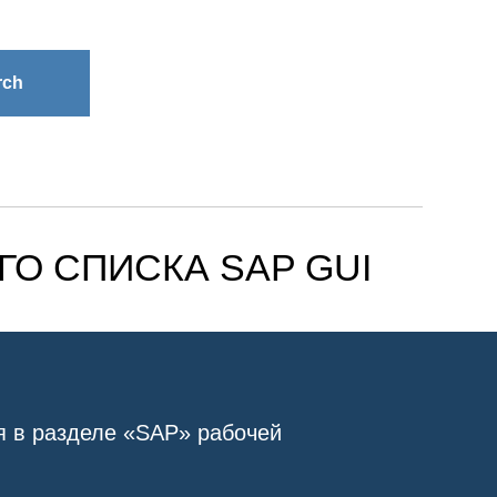
rch
О СПИСКА SAP GUI
я в разделе
«SAP»
рабочей