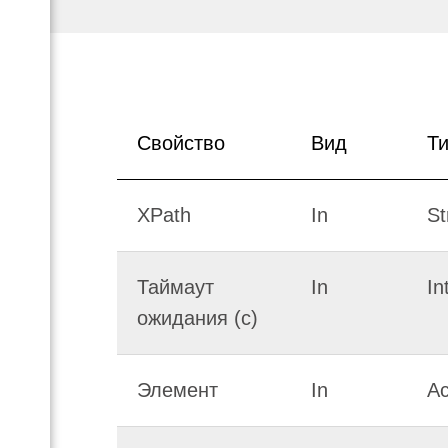
Свойство
Вид
Т
В
XPath
In
St
Таймаут
In
In
ожидания (с)
Элемент
In
Ac