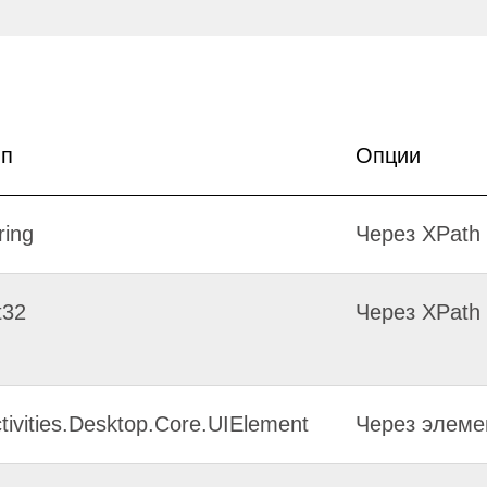
ип
Опции
ring
Через XPath
t32
Через XPath
tivities.Desktop.Core.UIElement
Через элеме