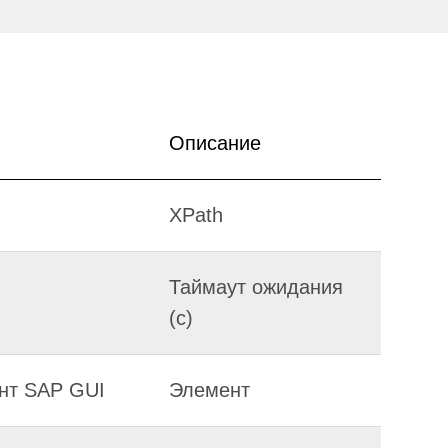
Описание
XPath
Таймаут ожидания
(с)
нт SAP GUI
Элемент